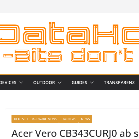
DEVICES
OUTDOOR
GUIDES
TRANSPARENZ
DEUTSCHE HARDWARE NEWS
HW-NEWS
NEWS
Acer Vero CB343CURJ0 ab so