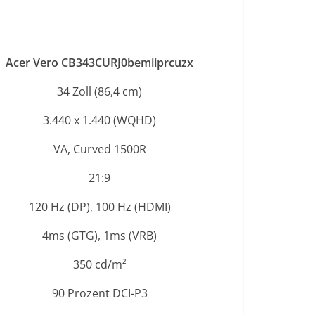
Acer Vero CB343CURJ0bemiiprcuzx
34 Zoll (86,4 cm)
3.440 x 1.440 (WQHD)
VA, Curved 1500R
21:9
120 Hz (DP), 100 Hz (HDMI)
4ms (GTG), 1ms (VRB)
350 cd/m²
90 Prozent DCI-P3