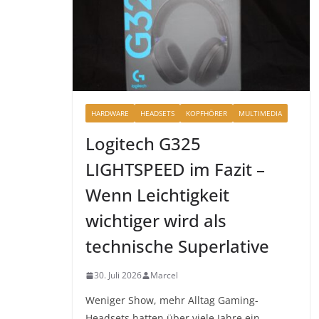
HARDWARE
HEADSETS
KOPFHÖRER
MULTIMEDIA
Logitech G325
LIGHTSPEED im Fazit –
Wenn Leichtigkeit
wichtiger wird als
technische Superlative
30. Juli 2026
Marcel
Weniger Show, mehr Alltag Gaming-
Headsets hatten über viele Jahre ein