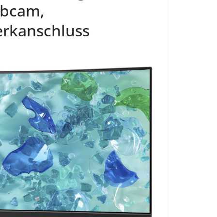
ebcam,
erkanschluss