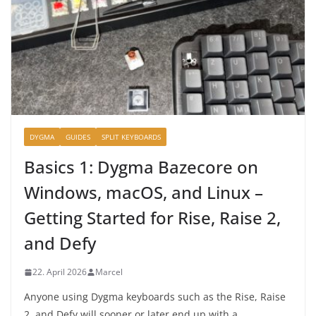
DYGMA
GUIDES
SPLIT KEYBOARDS
Basics 1: Dygma Bazecore on
Windows, macOS, and Linux –
Getting Started for Rise, Raise 2,
and Defy
22. April 2026
Marcel
Anyone using Dygma keyboards such as the Rise, Raise
2, and Defy will sooner or later end up with a