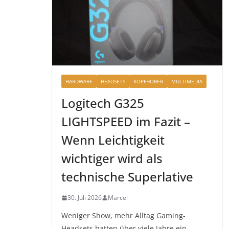
HARDWARE
HEADSETS
KOPFHÖRER
MULTIMEDIA
Logitech G325
LIGHTSPEED im Fazit –
Wenn Leichtigkeit
wichtiger wird als
technische Superlative
30. Juli 2026
Marcel
Weniger Show, mehr Alltag Gaming-
Headsets hatten über viele Jahre ein