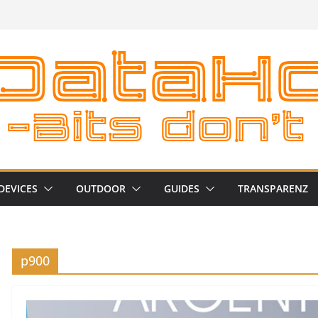
DEVICES
OUTDOOR
GUIDES
TRANSPARENZ
p900