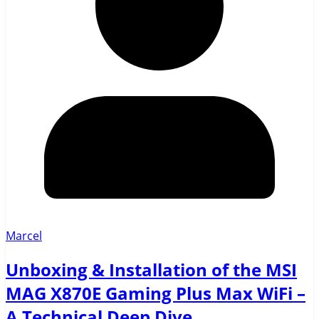
Marcel
Unboxing & Installation of the MSI
MAG X870E Gaming Plus Max WiFi –
A Technical Deep Dive