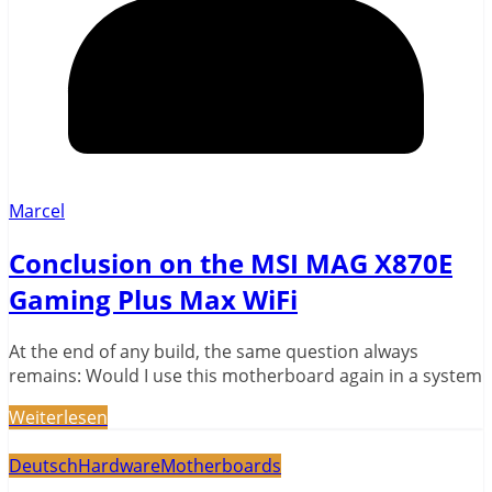
Marcel
Conclusion on the MSI MAG X870E
Gaming Plus Max WiFi
At the end of any build, the same question always
remains: Would I use this motherboard again in a system
Weiterlesen
Deutsch
Hardware
Motherboards