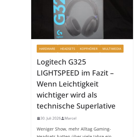
HARDWARE
HEADSETS
KOPFHÖRER
MULTIMEDIA
Logitech G325
LIGHTSPEED im Fazit –
Wenn Leichtigkeit
wichtiger wird als
technische Superlative
30. Juli 2026
Marcel
Weniger Show, mehr Alltag Gaming-
Headsets hatten über viele Jahre ein