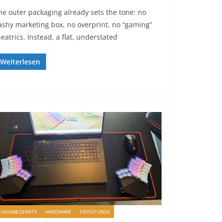
he outer packaging already sets the tone: no
lashy marketing box, no overprint, no “gaming”
heatrics. Instead, a flat, understated
Weiterlesen
EINGABEGERÄTE
HARDWARE
TASTATUREN