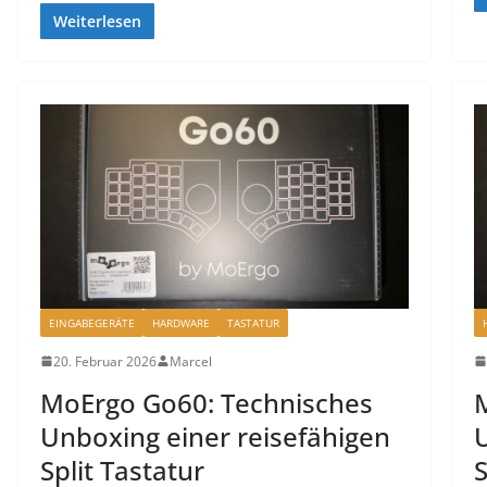
Weiterlesen
EINGABEGERÄTE
HARDWARE
TASTATUR
20. Februar 2026
Marcel
MoErgo Go60: Technisches
M
Unboxing einer reisefähigen
U
Split Tastatur
S