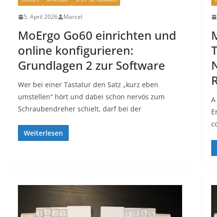
5. April 2026
Marcel
MoErgo Go60 einrichten und
M
online konfigurieren:
T
Grundlagen 2 zur Software
N
Wer bei einer Tastatur den Satz „kurz eben
umstellen“ hört und dabei schon nervös zum
A
Schraubendreher schielt, darf bei der
E
c
Weiterlesen