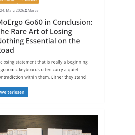
24. März 2026
Marcel
oErgo Go60 in Conclusion:
he Rare Art of Losing
othing Essential on the
Road
 closing statement that is really a beginning
rgonomic keyboards often carry a quiet
ontradiction within them. Either they stand
Weiterlesen