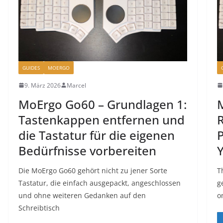
GUIDES
MOERGO
9. März 2026
Marcel
MoErgo Go60 – Grundlagen 1:
M
Tastenkappen entfernen und
die Tastatur für die eigenen
P
Bedürfnisse vorbereiten
Die MoErgo Go60 gehört nicht zu jener Sorte
T
Tastatur, die einfach ausgepackt, angeschlossen
g
und ohne weiteren Gedanken auf den
o
Schreibtisch