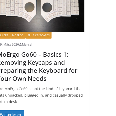
GUIDES
MOERGO
SPLIT KEYBOARDS
9. März 2026
Marcel
oErgo Go60 – Basics 1:
Removing Keycaps and
reparing the Keyboard for
Your Own Needs
he MoErgo Go60 is not the kind of keyboard that
ets unpacked, plugged in, and casually dropped
nto a desk
Weiterlesen