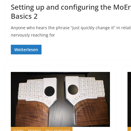
Setting up and configuring the MoE
Basics 2
Anyone who hears the phrase “just quickly change it” in rela
nervously reaching for
Weiterlesen
GUIDES
MOERGO
SPLIT KEYBOARDS