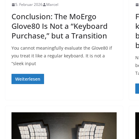
5. Februar 2026
Marcel
Conclusion: The MoErgo
F
Glove80 Is Not a “Keyboard
k
Purchase,” but a Transition
b
b
You cannot meaningfully evaluate the Glove80 if
you treat it like a regular keyboard. It is not a
N
“sleek input
b
T
Weiterlesen