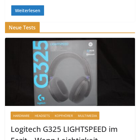
Weiterlesen
Neue Tests
HARDWARE
HEADSETS
KOPFHÖRER
MULTIMEDIA
Logitech G325 LIGHTSPEED im