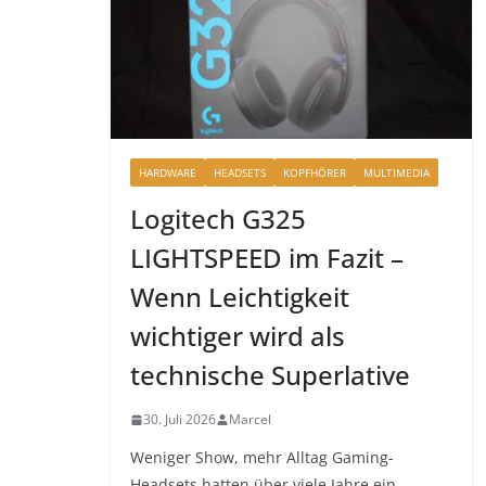
HARDWARE
HEADSETS
KOPFHÖRER
MULTIMEDIA
Logitech G325
LIGHTSPEED im Fazit –
Wenn Leichtigkeit
wichtiger wird als
technische Superlative
30. Juli 2026
Marcel
Weniger Show, mehr Alltag Gaming-
Headsets hatten über viele Jahre ein