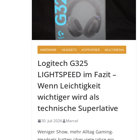
HARDWARE
HEADSETS
KOPFHÖRER
MULTIMEDIA
Logitech G325
LIGHTSPEED im Fazit –
Wenn Leichtigkeit
wichtiger wird als
technische Superlative
30. Juli 2026
Marcel
Weniger Show, mehr Alltag Gaming-
Headsets hatten über viele Jahre ein