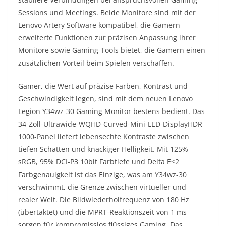
Sessions und Meetings. Beide Monitore sind mit der
Lenovo Artery Software kompatibel, die Gamern
erweiterte Funktionen zur präzisen Anpassung ihrer
Monitore sowie Gaming-Tools bietet, die Gamern einen
zusätzlichen Vorteil beim Spielen verschaffen.
Gamer, die Wert auf präzise Farben, Kontrast und
Geschwindigkeit legen, sind mit dem neuen Lenovo
Legion Y34wz-30 Gaming Monitor bestens bedient. Das
34-Zoll-Ultrawide-WQHD-Curved-Mini-LED-DisplayHDR
1000-Panel liefert lebensechte Kontraste zwischen
tiefen Schatten und knackiger Helligkeit. Mit 125%
sRGB, 95% DCI-P3 10bit Farbtiefe und Delta E<2
Farbgenauigkeit ist das Einzige, was am Y34wz-30
verschwimmt, die Grenze zwischen virtueller und
realer Welt. Die Bildwiederholfrequenz von 180 Hz
(übertaktet) und die MPRT-Reaktionszeit von 1 ms
sorgen für kompromisslos flüssiges Gaming. Das