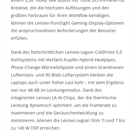
einem 3.2K 165Hz VRR 430nit mit 100% DCI-P3-Panel für
Kreative, die die höchsten Auflösungen und den
größten Farbraum für ihren Workflow benötigen,
können die Lenovo PureSight Gaming-Display-Optionen
die anspruchsvollsten Anforderungen der Benutzer
erfüllen.
Dank des fortschrittlichen Lenovo Legion ColdFront 5.0
Kühlsystems mit Vierfach-Kupfer-Hybrid-Heatpipes,
Phase-Change-Wärmeleitpaste und einem brandneuen
Lufteinlass- und 90-Blatt-Lüftersystem bleiben die
Laptops auch unter hoher Last kühl – mit dem Ergebnis
von nur 48 dB im Leistungsmodus. Dank des
integrierten Lenovo LA AI-Chips, der die thermische
Leistung dynamisch optimiert, um die Framerate zu
maximieren und die Geräuschentwicklung zu
minimieren, können die Lenovo Legion Slim 7i und 7 bis
zu 140 W TDP erreichen.