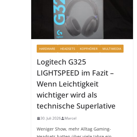
HARDWARE
HEADSETS
KOPFHÖRER
MULTIMEDIA
Logitech G325
LIGHTSPEED im Fazit –
Wenn Leichtigkeit
wichtiger wird als
technische Superlative
30. Juli 2026
Marcel
Weniger Show, mehr Alltag Gaming-
Headsets hatten über viele Jahre ein