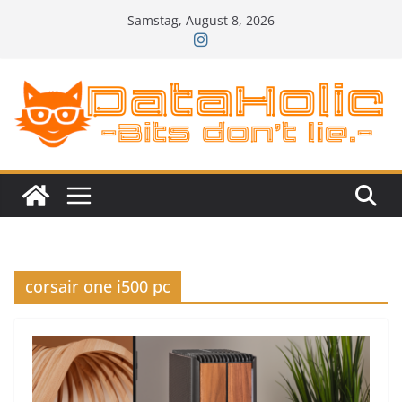
Zum
Samstag, August 8, 2026
Inhalt
springen
corsair one i500 pc