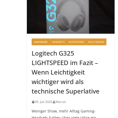
HARDWARE
HEADSETS
KOPFHÖRER
MULTIMEDIA
Logitech G325
LIGHTSPEED im Fazit –
Wenn Leichtigkeit
wichtiger wird als
technische Superlative
30. Juli 2026
Marcel
Weniger Show, mehr Alltag Gaming-
Headsets hatten über viele Jahre ein