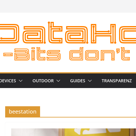
DEVICES
OUTDOOR
GUIDES
TRANSPARENZ
beestation