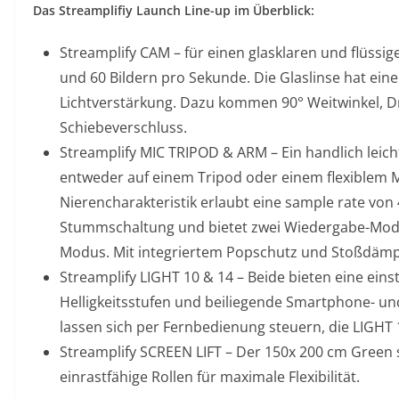
Das Streamplifiy Launch Line-up im Überblick:
Streamplify CAM – für einen glasklaren und flüssi
und 60 Bildern pro Sekunde. Die Glaslinse hat ei
Lichtverstärkung. Dazu kommen 90° Weitwinkel, D
Schiebeverschluss.
Streamplify MIC TRIPOD & ARM – Ein handlich leic
entweder auf einem Tripod oder einem flexiblem 
Nierencharakteristik erlaubt eine sample rate von 
Stummschaltung und bietet zwei Wiedergabe-Modi
Modus. Mit integriertem Popschutz und Stoßdämpf
Streamplify LIGHT 10 & 14 – Beide bieten eine eins
Helligkeitsstufen und beiliegende Smartphone- un
lassen sich per Fernbedienung steuern, die LIGHT 
Streamplify SCREEN LIFT – Der 150x 200 cm Green s
einrastfähige Rollen für maximale Flexibilität.