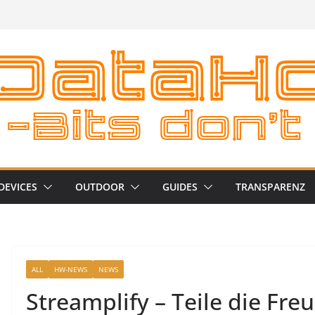
DEVICES
OUTDOOR
GUIDES
TRANSPARENZ
ALL
HW-NEWS
NEWS
Streamplify – Teile die Fr