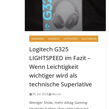
HARDWARE
HEADSETS
KOPFHÖRER
MULTIMEDIA
Logitech G325
LIGHTSPEED im Fazit –
Wenn Leichtigkeit
wichtiger wird als
technische Superlative
30. Juli 2026
Marcel
Weniger Show, mehr Alltag Gaming-
Headsets hatten über viele Jahre ein