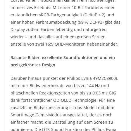
Curved Panel (1800R) allen Gamern ein hochwertiges,
immersives Erlebnis. Mit einer 10-Bit-Farbtiefe, einer
erstaunlichen sRGB-Farbgenauigkeit (DeltaE < 2) und
einer hohen Farbraumabdeckung (99 % DCI-P3) gibt das
Display zudem Farben lebendig und naturgetreu
wieder – und das alles auf einem großen Screen,
anstelle von zwei 16:9 QHD-Monitoren nebeneinander.
Rasante Bilder, exzellente Soundfunktionen und ein
preisgekröntes Design
Darüber hinaus punktet der Philips Evnia 49M2C8900L
mit einer Bildwiederholrate von bis zu 144 Hz und
blitzschnellen Reaktionszeiten von bis zu 0,03 ms GtG
dank fortschrittlicher QD-OLED-Technologie. Für eine
zusätzliche Bildverbesserung ist das Modell mit dem
SmartImage Game-Modus ausgestattet, der es noch
einfacher macht, die Darstellung auf dem Screen zu
optimieren. Die DTS-Sound-Funktion des Philips Evnia