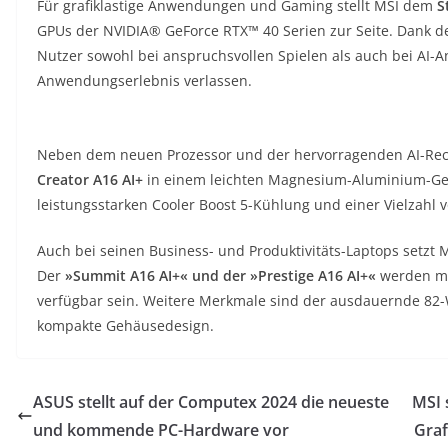
Für grafiklastige Anwendungen und Gaming stellt MSI dem
S
GPUs der NVIDIA® GeForce RTX™ 40 Serien zur Seite. Dank de
Nutzer sowohl bei anspruchsvollen Spielen als auch bei AI
Anwendungserlebnis verlassen.
Neben dem neuen Prozessor und der hervorragenden AI-Rec
Creator A16 AI+
in einem leichten Magnesium-Aluminium-Ge
leistungsstarken Cooler Boost 5-Kühlung und einer Vielzahl 
Auch bei seinen Business- und Produktivitäts-Laptops setzt
Der
»Summit A16 AI+« und der »Prestige A16 AI+«
werden mi
verfügbar sein. Weitere Merkmale sind der ausdauernde 82
kompakte Gehäusedesign.
ASUS stellt auf der Computex 2024 die neueste
MSI 
und kommende PC-Hardware vor
Graf