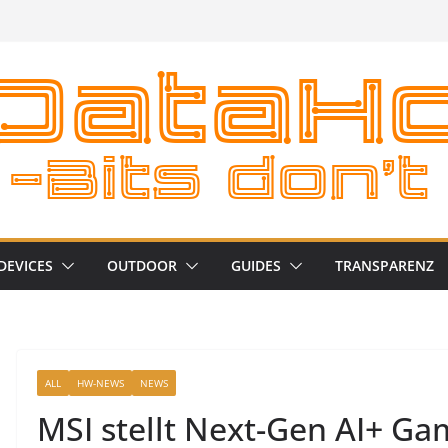
DEVICES
OUTDOOR
GUIDES
TRANSPARENZ
ALL
HW-NEWS
NEWS
MSI stellt Next-Gen AI+ Ga