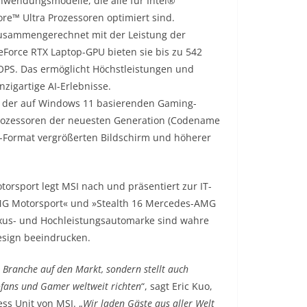
nwendungsmodelle, die alle für Intel®
ore™ Ultra Prozessoren optimiert sind.
usammengerechnet mit der Leistung der
eForce RTX Laptop-GPU bieten sie bis zu 542
OPS. Das ermöglicht Höchstleistungen und
nzigartige AI-Erlebnisse.
ell der auf Windows 11 basierenden Gaming-
Prozessoren der neuesten Generation (Codename
ll-Format vergrößerten Bildschirm und höherer
rsport legt MSI nach und präsentiert zur IT-
MG Motorsport« und »Stealth 16 Mercedes-AMG
xus- und Hochleistungsautomarke sind wahre
esign beeindrucken.
 Branche auf den Markt, sondern stellt auch
ofans und Gamer weltweit richten
“, sagt Eric Kuo,
ss Unit von MSI. „
Wir laden Gäste aus aller Welt