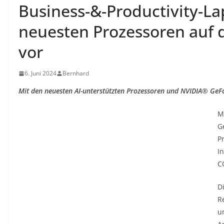
Business-&-Productivity-La
neuesten Prozessoren auf
vor
6. Juni 2024
Bernhard
Mit den neuesten AI-unterstützten Prozessoren und NVIDIA® GeF
M
G
P
I
C
D
R
u