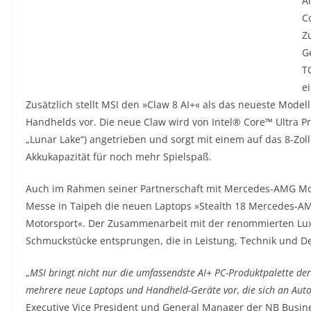
A
C
Z
G
T
ei
Zusätzlich stellt MSI den »Claw 8 AI+« als das neueste Mod
Handhelds vor. Die neue Claw wird von Intel® Core™ Ultra 
„Lunar Lake“) angetrieben und sorgt mit einem auf das 8-Zo
Akkukapazität für noch mehr Spielspaß.
Auch im Rahmen seiner Partnerschaft mit Mercedes-AMG Moto
Messe in Taipeh die neuen Laptops »Stealth 18 Mercedes-A
Motorsport«. Der Zusammenarbeit mit der renommierten Lu
Schmuckstücke entsprungen, die in Leistung, Technik und D
„
MSI bringt nicht nur die umfassendste AI+ PC-Produktpalette der
mehrere neue Laptops und Handheld-Geräte vor, die sich an Aut
Executive Vice President und General Manager der NB Busine