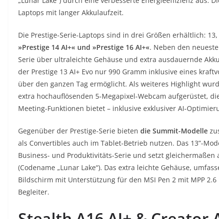
„Lunar Lake“) durch eine verbesserte Energieeffizienz aus. D
Laptops mit langer Akkulaufzeit.
Die Prestige-Serie-Laptops sind in drei Größen erhältlich: 13,
»Prestige 14 AI+« und »Prestige 16 AI+«
. Neben den neuesten
Serie über ultraleichte Gehäuse und extra ausdauernde Akku
der Prestige 13 AI+ Evo nur 990 Gramm inklusive eines kraftv
über den ganzen Tag ermöglicht. Als weiteres Highlight wurd
extra hochauflösenden 5-Megapixel-Webcam aufgerüstet, die
Meeting-Funktionen bietet – inklusive exklusiver AI-Optimier
Gegenüber der Prestige-Serie bieten
die Summit-Modelle
zus
als Convertibles auch im Tablet-Betrieb nutzen. Das 13”-Mode
Business- und Produktivitäts-Serie und setzt gleichermaßen 
(Codename „Lunar Lake“). Das extra leichte Gehäuse, umfas
Bildschirm mit Unterstützung für den MSI Pen 2 mit MPP 2.6
Begleiter.
Stealth A16 AI+ & Creator 