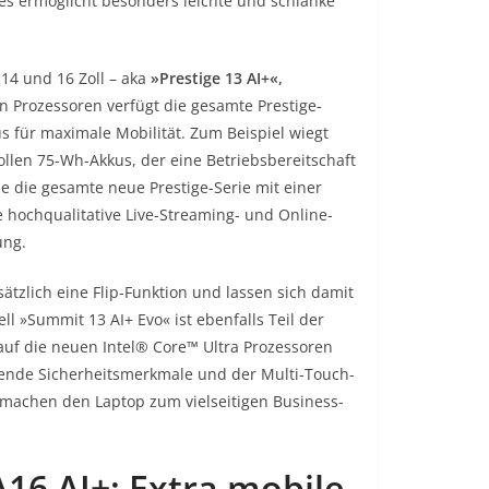
ies ermöglicht besonders leichte und schlanke
 14 und 16 Zoll – aka
»Prestige 13 AI+«,
 Prozessoren verfügt die gesamte Prestige-
s für maximale Mobilität. Zum Beispiel wiegt
ollen 75-Wh-Akkus, der eine Betriebsbereitschaft
e die gesamte neue Prestige-Serie mit einer
 hochqualitative Live-Streaming- und Online-
ung.
ätzlich eine Flip-Funktion und lassen sich damit
ll »Summit 13 AI+ Evo« ist ebenfalls Teil der
auf die neuen Intel® Core™ Ultra Prozessoren
sende Sicherheitsmerkmale und der Multi-Touch-
 machen den Laptop zum vielseitigen Business-
A16 AI+: Extra mobile