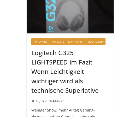
HARDWARE
HEADSETS
KOPFHÖRER
MULTIMEDIA
Logitech G325
LIGHTSPEED im Fazit –
Wenn Leichtigkeit
wichtiger wird als
technische Superlative
30. Juli 2026
Marcel
Weniger Show, mehr Alltag Gaming-
Headsets hatten über viele Jahre ein