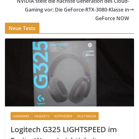
NVIDIA stellt die nächste Generation des Cloud-
Gaming vor: Die GeForce-RTX-3080-Klasse in
GeForce NOW
Neue Tests
HARDWARE
HEADSETS
KOPFHÖRER
MULTIMEDIA
Logitech G325 LIGHTSPEED im