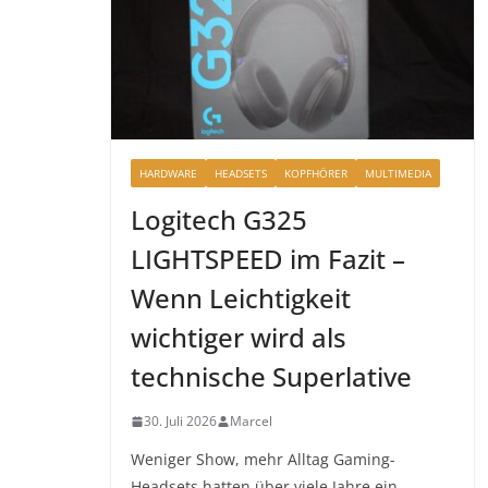
HARDWARE
HEADSETS
KOPFHÖRER
MULTIMEDIA
Logitech G325
LIGHTSPEED im Fazit –
Wenn Leichtigkeit
wichtiger wird als
technische Superlative
30. Juli 2026
Marcel
Weniger Show, mehr Alltag Gaming-
Headsets hatten über viele Jahre ein