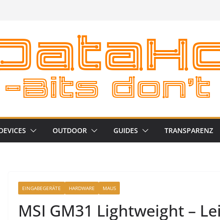
DEVICES
OUTDOOR
GUIDES
TRANSPARENZ
EINGABEGERÄTE
HARDWARE
MAUS
MSI GM31 Lightweight – Le