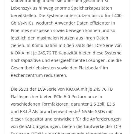
Modelltraining, indem sie über den gesamten KI-
Lebenszyklus hinweg enorme Speicherkapazitäten
bereitstellen. Die Systeme unterstützen bis zu fünf 400-
Gbit/s-NICs, wodurch Anwender Daten effizienter in
Pipelines einspeisen sowie bewegen können und so
letztlich den maximalen Nutzen aus ihren Daten
ziehen. In Kombination mit den SSDs der LC9-Serie von
KIOXIA mit je 245,76 TB Kapazität bieten diese Systeme
hochkapazitive und energieeffiziente Lösungen, die die
Gesamtbetriebskosten sowie den Platzbedarf im
Rechenzentrum reduzieren.
Die SSDs der LC9-Serie von KIOXIA mit je 245,76 TB
Flashspeicher bieten PCIe-5.0-Performance in
verschiedenen Formfaktoren, darunter 2,5 Zoll, E3.S
2
3
und E3.L.
Als branchenweit erste
NVMe-SSDs mit
dieser Kapazität und entwickelt für die Anforderungen
von GenAI-Umgebungen, bieten die Laufwerke der LC9-
Serie von KIOXIA eine überzeugende Alternative zu den