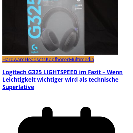
Hardware
Headsets
Kopfhörer
Multimedia
Logitech G325 LIGHTSPEED im Fazit – Wenn
Leichtigkeit wichtiger wird als technische
Superlative