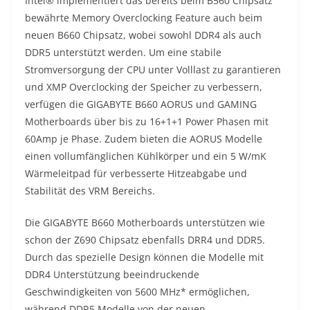
Intel® implementiert das bereits beim B560 Chipsatz
bewährte Memory Overclocking Feature auch beim
neuen B660 Chipsatz, wobei sowohl DDR4 als auch
DDR5 unterstützt werden. Um eine stabile
Stromversorgung der CPU unter Volllast zu garantieren
und XMP Overclocking der Speicher zu verbessern,
verfügen die GIGABYTE B660 AORUS und GAMING
Motherboards über bis zu 16+1+1 Power Phasen mit
60Amp je Phase. Zudem bieten die AORUS Modelle
einen vollumfänglichen Kühlkörper und ein 5 W/mK
Wärmeleitpad für verbesserte Hitzeabgabe und
Stabilität des VRM Bereichs.
Die GIGABYTE B660 Motherboards unterstützen wie
schon der Z690 Chipsatz ebenfalls DRR4 und DDR5.
Durch das spezielle Design können die Modelle mit
DDR4 Unterstützung beeindruckende
Geschwindigkeiten von 5600 MHz* ermöglichen,
während DDR5 Modelle von der neuen