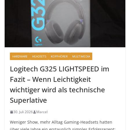
HARDWARE
HEADSETS
KOPFHÖRER
MULTIMEDIA
Logitech G325 LIGHTSPEED im
Fazit – Wenn Leichtigkeit
wichtiger wird als technische
Superlative
30. Juli 2026
Marcel
Weniger Show, mehr Alltag Gaming-Headsets hatten
über viele Jahre ein erstaunlich simples Erfolgsrezept: