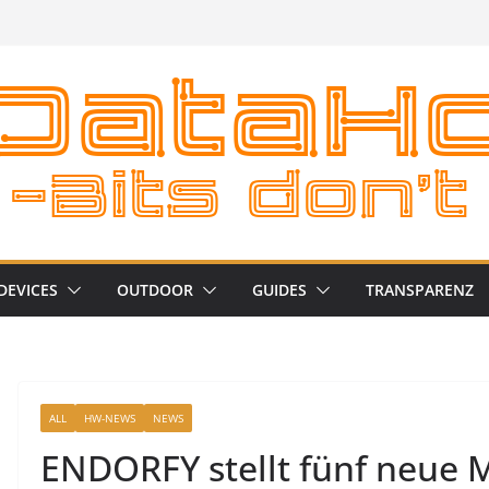
DEVICES
OUTDOOR
GUIDES
TRANSPARENZ
ALL
HW-NEWS
NEWS
ENDORFY stellt fünf neue 