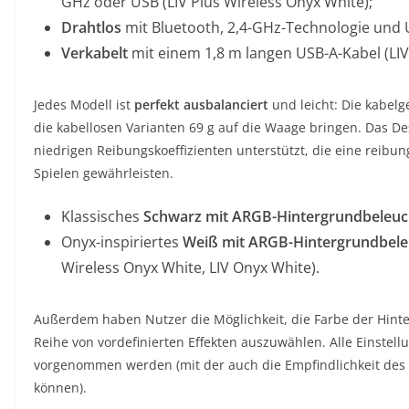
GHz oder USB (LIV Plus Wireless Onyx White);
Drahtlos
mit Bluetooth, 2,4-GHz-Technologie und US
Verkabelt
mit einem 1,8 m langen USB-A-Kabel (LIV 
Jedes Modell ist
perfekt ausbalanciert
und leicht: Die kabe
die kabellosen Varianten 69 g auf die Waage bringen. Das D
niedrigen Reibungskoeffizienten unterstützt, die eine reib
Spielen gewährleisten.
Klassisches
Schwarz mit ARGB-Hintergrundbeleu
Onyx-inspiriertes
Weiß mit ARGB-Hintergrundbel
Wireless Onyx White, LIV Onyx White).
Außerdem haben Nutzer die Möglichkeit, die Farbe der Hin
Reihe von vordefinierten Effekten auszuwählen. Alle Einstel
vorgenommen werden (mit der auch die Empfindlichkeit des 
können).