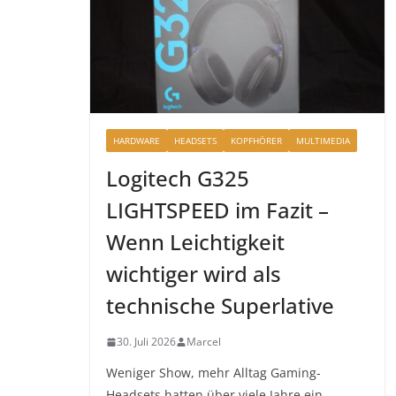
HARDWARE
HEADSETS
KOPFHÖRER
MULTIMEDIA
Logitech G325
LIGHTSPEED im Fazit –
Wenn Leichtigkeit
wichtiger wird als
technische Superlative
30. Juli 2026
Marcel
Weniger Show, mehr Alltag Gaming-
Headsets hatten über viele Jahre ein