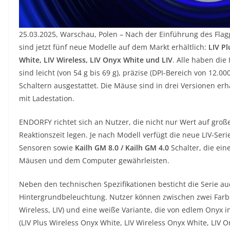
25.03.2025, Warschau, Polen – Nach der Einführung des Flaggs
sind jetzt fünf neue Modelle auf dem Markt erhältlich:
LIV P
White, LIV Wireless, LIV Onyx White und LIV
. Alle haben die
sind leicht (von 54 g bis 69 g), präzise (DPI-Bereich von 12.
Schaltern ausgestattet. Die Mäuse sind in drei Versionen erh
mit Ladestation.
ENDORFY richtet sich an Nutzer, die nicht nur Wert auf groß
Reaktionszeit legen. Je nach Modell verfügt die neue LIV-Seri
Sensoren sowie
Kailh GM 8.0 / Kailh GM 4.0
Schalter, die ein
Mäusen und dem Computer gewährleisten.
Neben den technischen Spezifikationen besticht die Serie a
Hintergrundbeleuchtung. Nutzer können zwischen zwei Farbo
Wireless, LIV) und eine weiße Variante, die von edlem Onyx i
(LIV Plus Wireless Onyx White, LIV Wireless Onyx White, LIV O