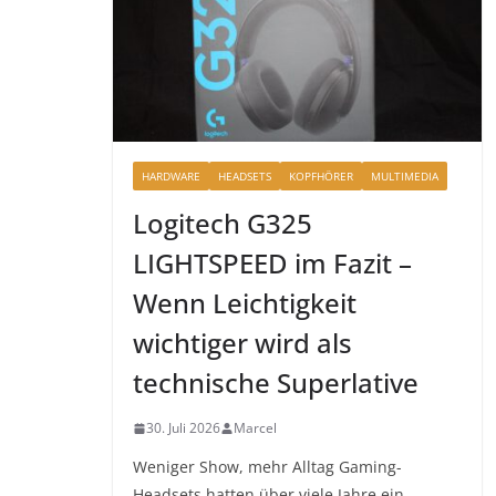
HARDWARE
HEADSETS
KOPFHÖRER
MULTIMEDIA
Logitech G325
LIGHTSPEED im Fazit –
Wenn Leichtigkeit
wichtiger wird als
technische Superlative
30. Juli 2026
Marcel
Weniger Show, mehr Alltag Gaming-
Headsets hatten über viele Jahre ein