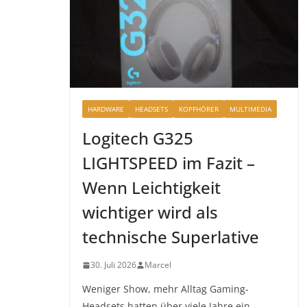
HARDWARE
HEADSETS
KOPFHÖRER
MULTIMEDIA
Logitech G325
LIGHTSPEED im Fazit –
Wenn Leichtigkeit
wichtiger wird als
technische Superlative
30. Juli 2026
Marcel
Weniger Show, mehr Alltag Gaming-
Headsets hatten über viele Jahre ein