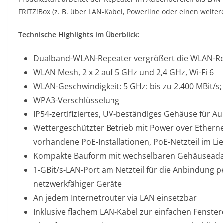
FRITZ!Box (z. B. über LAN-Kabel, Powerline oder einen weiter
Technische Highlights im Überblick:
Dualband-WLAN-Repeater vergrößert die WLAN-Re
WLAN Mesh, 2 x 2 auf 5 GHz und 2,4 GHz, Wi-Fi 6
WLAN-Geschwindigkeit: 5 GHz: bis zu 2.400 MBit/s; 2
WPA3-Verschlüsselung
IP54-zertifiziertes, UV-beständiges Gehäuse für A
Wettergeschützter Betrieb mit Power over Ethernet
vorhandene PoE-Installationen, PoE-Netzteil im L
Kompakte Bauform mit wechselbaren Gehäuseada
1-GBit/s-LAN-Port am Netzteil für die Anbindung 
netzwerkfähiger Geräte
An jedem Internetrouter via LAN einsetzbar
Inklusive flachem LAN-Kabel zur einfachen Fenste