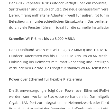
Der FRITZ!Repeater 1610 Outdoor verfügt über ein robustes, n
Spritzwasser und Staub schützt. Die neue Gehäuseform verein
Lieferumfang enthaltene Adapter – weiß für außen, rot für i
Befestigung an unterschiedlichen Einsatzorten. Das beiliege
durch viele Fenster führen – ideal für die schnelle Installat
Schnelles Wi-Fi 6 mit bis zu 3.000 MBit/s
Dank Dualband-WLAN mit Wi-Fi 6 (2 x 2 MIMO) und 160 MHz K
Outdoor Datenraten von bis zu 3.000 MBit/s. Im WLAN Mesh mi
Einbindung ins Heimnetz mit Smart Repeating und intelligent
verbundenen Geräte. Das sorgt für stabiles WLAN selbst bei 
Power over Ethernet für flexible Platzierung
Die Stromversorgung erfolgt über Power over Ethernet (PoE+), 
werden kann, wo keine Steckdose vorhanden ist. Das mitgelief
Gigabit-LAN-Port zur Integration ins Heimnetzwerk oder fü
Produktstart arbeitet der Repeater im Außenbereich als LAN