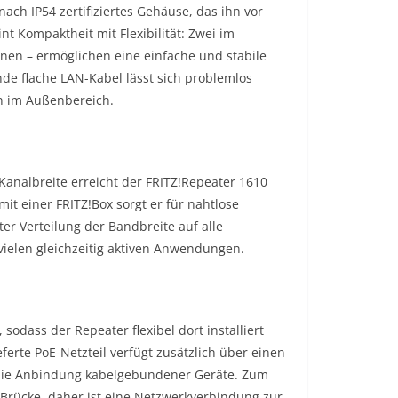
ach IP54 zertifiziertes Gehäuse, das ihn vor
t Kompaktheit mit Flexibilität: Zwei im
nnen – ermöglichen eine einfache und stabile
nde flache LAN-Kabel lässt sich problemlos
ion im Außenbereich.
analbreite erreicht der FRITZ!Repeater 1610
t einer FRITZ!Box sorgt er für nahtlose
er Verteilung der Bandbreite auf alle
vielen gleichzeitig aktiven Anwendungen.
sodass der Repeater flexibel dort installiert
erte PoE-Netzteil verfügt zusätzlich über einen
r die Anbindung kabelgebundener Geräte. Zum
-Brücke, daher ist eine Netzwerkverbindung zur