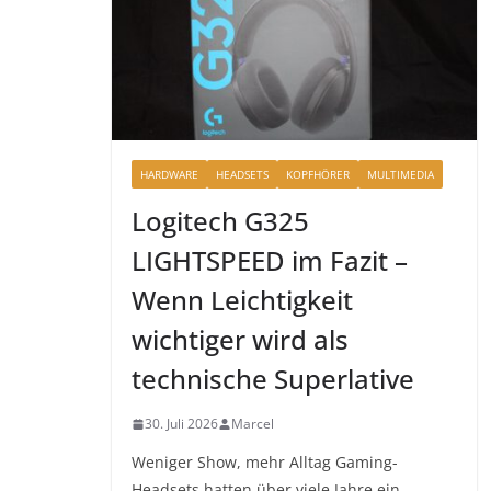
HARDWARE
HEADSETS
KOPFHÖRER
MULTIMEDIA
Logitech G325
LIGHTSPEED im Fazit –
Wenn Leichtigkeit
wichtiger wird als
technische Superlative
30. Juli 2026
Marcel
Weniger Show, mehr Alltag Gaming-
Headsets hatten über viele Jahre ein