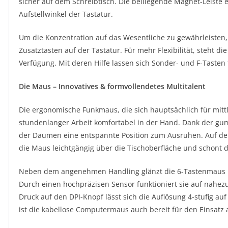
sicher auf dem Schreibtisch. Die beiliegende Magnet-Leiste e
Aufstellwinkel der Tastatur.
Um die Konzentration auf das Wesentliche zu gewährleisten, 
Zusatztasten auf der Tastatur. Für mehr Flexibilität, steht d
Verfügung. Mit deren Hilfe lassen sich Sonder- und F-Tasten
Die Maus – Innovatives & formvollendetes Multitalent
Die ergonomische Funkmaus, die sich hauptsächlich für mittle
stundenlanger Arbeit komfortabel in der Hand. Dank der gu
der Daumen eine entspannte Position zum Ausruhen. Auf den
die Maus leichtgängig über die Tischoberfläche und schont 
Neben dem angenehmen Handling glänzt die 6-Tastenmaus mit
Durch einen hochpräzisen Sensor funktioniert sie auf nahezu
Druck auf den DPI-Knopf lässt sich die Auflösung 4-stufig auf
ist die kabellose Computermaus auch bereit für den Einsatz