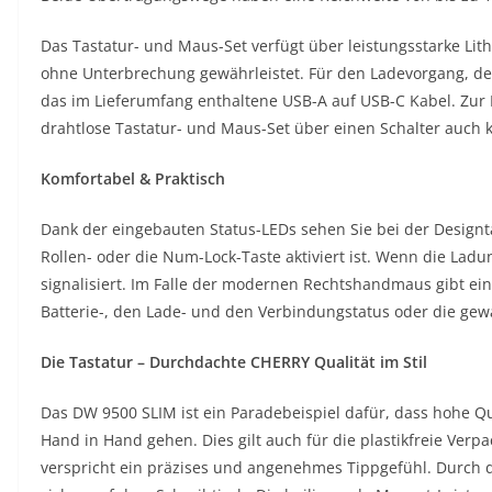
Das Tastatur- und Maus-Set verfügt über leistungsstarke Li
ohne Unterbrechung gewährleistet. Für den Ladevorgang, der
das im Lieferumfang enthaltene USB-A auf USB-C Kabel. Zur 
drahtlose Tastatur- und Maus-Set über einen Schalter auch 
Komfortabel & Praktisch
Dank der eingebauten Status-LEDs sehen Sie bei der Designtas
Rollen- oder die Num-Lock-Taste aktiviert ist. Wenn die Ladu
signalisiert. Im Falle der modernen Rechtshandmaus gibt e
Batterie-, den Lade- und den Verbindungstatus oder die gew
Die Tastatur – Durchdachte CHERRY Qualität im Stil
Das DW 9500 SLIM ist ein Paradebeispiel dafür, dass hohe Q
Hand in Hand gehen. Dies gilt auch für die plastikfreie Ver
verspricht ein präzises und angenehmes Tippgefühl. Durch die