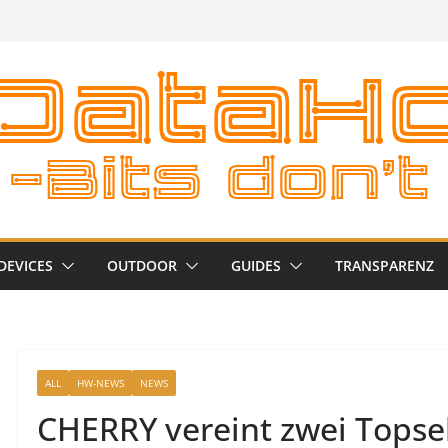
DEVICES
OUTDOOR
GUIDES
TRANSPARENZ
ALL
HW-NEWS
NEWS
CHERRY vereint zwei Topsel