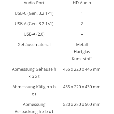
Audio-Port
HD Audio
USB-C (Gen. 3.2 1×1)
1
USB-A (Gen. 3.2 1×1)
2
USB-A (2.0)
–
Gehäusematerial
Metall
Hartglas
Kunststoff
Abmessung Gehäuse h
455 x 220 x 445 mm
x b x t
Abmessung Käfig h x b
435 x 220 x 430 mm
x t
Abmessung
520 x 280 x 500 mm
Verpackung h x b x t