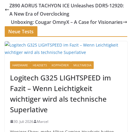
Z890 AORUS TACHYON ICE Unleashes DDR5-12920:
A New Era of Overclocking
Unboxing: Cougar OmnyX – A Case for Visionaries
Neue Tests
HARDWARE
HEADSETS
KOPFHÖRER
MULTIMEDIA
Logitech G325 LIGHTSPEED im
Fazit – Wenn Leichtigkeit
wichtiger wird als technische
Superlative
30. Juli 2026
Marcel
Weniger Show, mehr Alltag Gaming-Headsets hatten