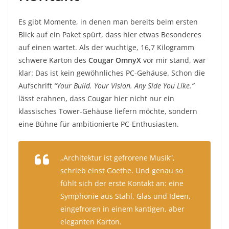
Es gibt Momente, in denen man bereits beim ersten
Blick auf ein Paket spürt, dass hier etwas Besonderes
auf einen wartet. Als der wuchtige, 16,7 Kilogramm
schwere Karton des
Cougar OmnyX
vor mir stand, war
klar: Das ist kein gewöhnliches PC-Gehäuse. Schon die
Aufschrift
“Your Build. Your Vision. Any Side You Like.”
lässt erahnen, dass Cougar hier nicht nur ein
klassisches Tower-Gehäuse liefern möchte, sondern
eine Bühne für ambitionierte PC-Enthusiasten.
„Architektur ist gefrorene Musik“,
schrieb einst Goethe. Und genau so
fühlt sich der erste Kontakt an: eine
Symphonie aus Stahl, Glas und Ideen,
eingefroren in einem kantigen, aber
eleganten Karton.