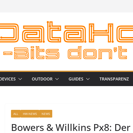
DEVICES
OUTDOOR
GUIDES
TRANSPARENZ
ALL
HW-NEWS
NEWS
Bowers & Willkins Px8: De