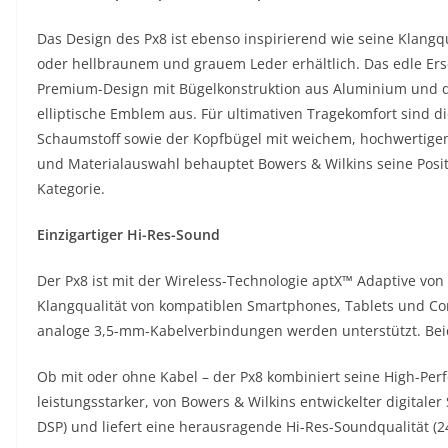
Das Design des Px8 ist ebenso inspirierend wie seine Klangq
oder hellbraunem und grauem Leder erhältlich. Das edle Ers
Premium-Design mit Bügelkonstruktion aus Aluminium und
elliptische Emblem aus. Für ultimativen Tragekomfort sind 
Schaumstoff sowie der Kopfbügel mit weichem, hochwertige
und Materialauswahl behauptet Bowers & Wilkins seine Posi
Kategorie.
Einzigartiger Hi-Res-Sound
Der Px8 ist mit der Wireless-Technologie aptX™ Adaptive vo
Klangqualität von kompatiblen Smartphones, Tablets und Co
analoge 3,5-mm-Kabelverbindungen werden unterstützt. Beide
Ob mit oder ohne Kabel – der Px8 kombiniert seine High-Per
leistungsstarker, von Bowers & Wilkins entwickelter digitaler 
DSP) und liefert eine herausragende Hi-Res-Soundqualität (2