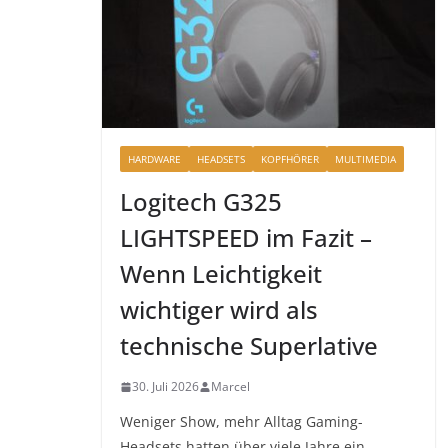
HARDWARE
HEADSETS
KOPFHÖRER
MULTIMEDIA
Logitech G325
LIGHTSPEED im Fazit –
Wenn Leichtigkeit
wichtiger wird als
technische Superlative
30. Juli 2026
Marcel
Weniger Show, mehr Alltag Gaming-
Headsets hatten über viele Jahre ein