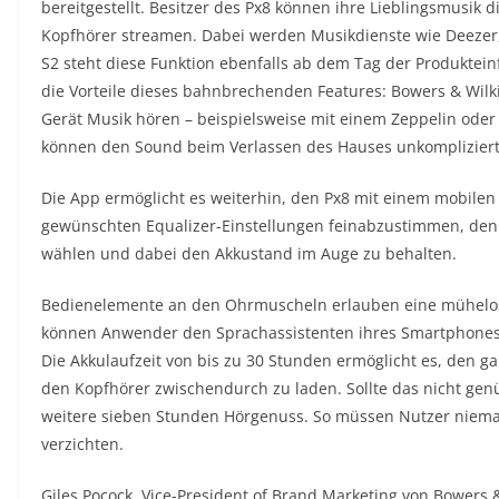
bereitgestellt. Besitzer des Px8 können ihre Lieblingsmusik 
Kopfhörer streamen. Dabei werden Musikdienste wie Deezer,
S2 steht diese Funktion ebenfalls ab dem Tag der Produktein
die Vorteile dieses bahnbrechenden Features: Bowers & Wilk
Gerät Musik hören – beispielsweise mit einem Zeppelin oder
können den Sound beim Verlassen des Hauses unkompliziert 
Die App ermöglicht es weiterhin, den Px8 mit einem mobilen
gewünschten Equalizer-Einstellungen feinabzustimmen, den
wählen und dabei den Akkustand im Auge zu behalten.
Bedienelemente an den Ohrmuscheln erlauben eine mühelo
können Anwender den Sprachassistenten ihres Smartphones m
Die Akkulaufzeit von bis zu 30 Stunden ermöglicht es, den g
den Kopfhörer zwischendurch zu laden. Sollte das nicht genü
weitere sieben Stunden Hörgenuss. So müssen Nutzer niemals
verzichten.
Giles Pocock, Vice-President of Brand Marketing von Bowers