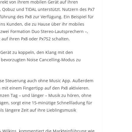
direkt von ihrem mobilen Gerät auf ihren
 Qobuz und TIDAL unterstützt. Nutzern des Px7
führung des Px8 zur Verfügung. Ein Beispiel für
ins Kunden, die zu Hause über ihr mobiles
 zwei Formation Duo Stereo-Lautsprechern –,
auf ihren Px8 oder Px7S2 schalten.
 Gerät zu koppeln, den Klang mit den
 bevorzugten Noise Cancelling-Modus zu
se Steuerung auch ohne Music App. Außerdem
it einem Fingertipp auf den Px8 aktivieren.
anzen Tag – und länger – Musik zu hören, ohne
gen, sorgt eine 15-minütige Schnellladung für
 längere Zeit auf ihre Lieblingsmusik
 & Wilkins, kommentiert die Markteinführung wie