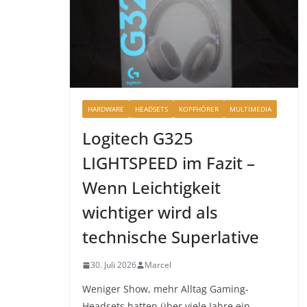
HARDWARE
HEADSETS
KOPFHÖRER
MULTIMEDIA
Logitech G325
LIGHTSPEED im Fazit –
Wenn Leichtigkeit
wichtiger wird als
technische Superlative
30. Juli 2026
Marcel
Weniger Show, mehr Alltag Gaming-
Headsets hatten über viele Jahre ein