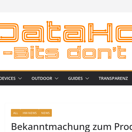
DEVICES
OUTDOOR
GUIDES
TRANSPARENZ
ALL
HW-NEWS
NEWS
Bekanntmachung zum Prod