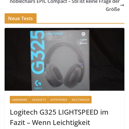
noblechairs EPIC Compact – Stil ist keine Frage der
Größe
Neue Tests
HARDWARE
HEADSETS
KOPFHÖRER
MULTIMEDIA
Logitech G325 LIGHTSPEED im
Fazit – Wenn Leichtigkeit