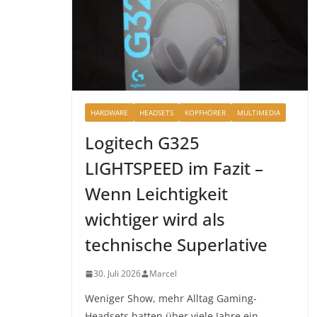
HARDWARE
HEADSETS
KOPFHÖRER
MULTIMEDIA
Logitech G325
LIGHTSPEED im Fazit –
Wenn Leichtigkeit
wichtiger wird als
technische Superlative
30. Juli 2026
Marcel
Weniger Show, mehr Alltag Gaming-
Headsets hatten über viele Jahre ein