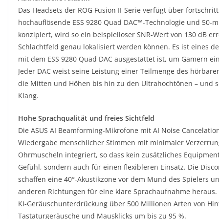
Das Headsets der ROG Fusion II-Serie verfügt über fortschrit
hochauflösende ESS 9280 Quad DAC™-Technologie und 50-mm
konzipiert, wird so ein beispielloser SNR-Wert von 130 dB e
Schlachtfeld genau lokalisiert werden können. Es ist eines
mit dem ESS 9280 Quad DAC ausgestattet ist, um Gamern eine
Jeder DAC weist seine Leistung einer Teilmenge des hörbar
die Mitten und Höhen bis hin zu den Ultrahochtönen – und s
Klang.
Hohe Sprachqualität und freies Sichtfeld
Die ASUS AI Beamforming-Mikrofone mit AI Noise Cancelation
Wiedergabe menschlicher Stimmen mit minimaler Verzerrung
Ohrmuscheln integriert, so dass kein zusätzliches Equipment 
Gefühl, sondern auch für einen flexibleren Einsatz. Die Disc
schaffen eine 40°-Akustikzone vor dem Mund des Spielers u
anderen Richtungen für eine klare Sprachaufnahme heraus. D
KI-Geräuschunterdrückung über 500 Millionen Arten von Hi
Tastaturgeräusche und Mausklicks um bis zu 95 %.