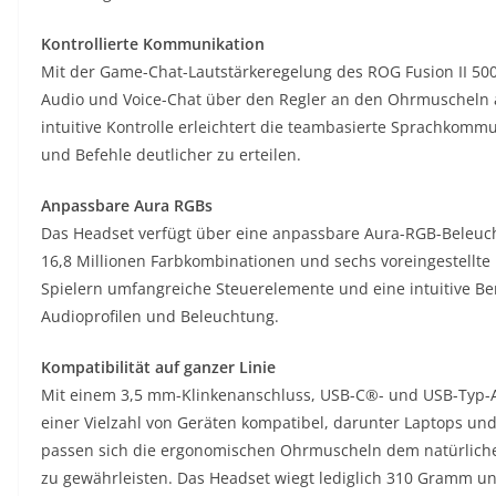
Kontrollierte Kommunikation
Mit der Game-Chat-Lautstärkeregelung des ROG Fusion II 50
Audio und Voice-Chat über den Regler an den Ohrmuscheln a
intuitive Kontrolle erleichtert die teambasierte Sprachkomm
und Befehle deutlicher zu erteilen.
Anpassbare Aura RGBs
Das Headset verfügt über eine anpassbare Aura-RGB-Beleuch
16,8 Millionen Farbkombinationen und sechs voreingestellte L
Spielern umfangreiche Steuerelemente und eine intuitive B
Audioprofilen und Beleuchtung.
Kompatibilität auf ganzer Linie
Mit einem 3,5 mm-Klinkenanschluss, USB-C®- und USB-Typ-A-K
einer Vielzahl von Geräten kompatibel, darunter Laptops un
passen sich die ergonomischen Ohrmuscheln dem natürliche
zu gewährleisten. Das Headset wiegt lediglich 310 Gramm und