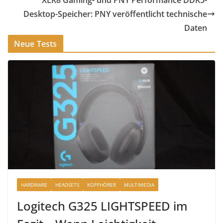
XLR8 Gaming- und PNY Performance DDR5-
Desktop-Speicher: PNY veröffentlicht technische
Daten
Neue Tests
HARDWARE
HEADSETS
KOPFHÖRER
MULTIMEDIA
Logitech G325 LIGHTSPEED im