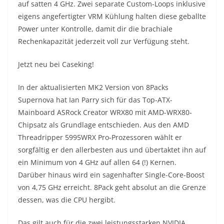
auf satten 4 GHz. Zwei separate Custom-Loops inklusive
eigens angefertigter VRM Kühlung halten diese geballte
Power unter Kontrolle, damit dir die brachiale
Rechenkapazität jederzeit voll zur Verfügung steht.
Jetzt neu bei Caseking!
In der aktualisierten MK2 Version von 8Packs
Supernova hat Ian Parry sich für das Top-ATX-
Mainboard ASRock Creator WRX80 mit AMD-WRX80-
Chipsatz als Grundlage entschieden. Aus den AMD
Threadripper 5995WRX Pro-Prozessoren wählt er
sorgfältig er den allerbesten aus und übertaktet ihn auf
ein Minimum von 4 GHz auf allen 64 (!) Kernen.
Darüber hinaus wird ein sagenhafter Single-Core-Boost
von 4,75 GHz erreicht. 8Pack geht absolut an die Grenze
dessen, was die CPU hergibt.
Das gilt auch für die zwei leistungsstarken NVIDIA