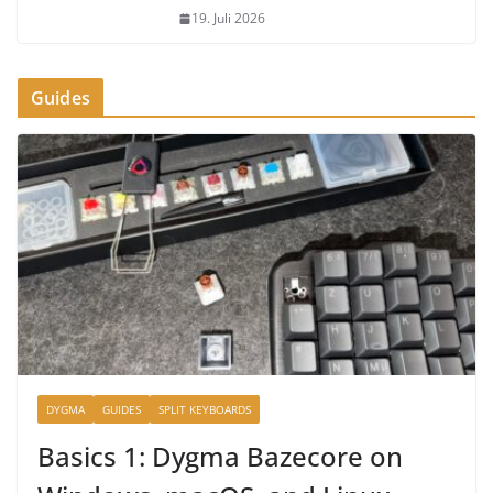
19. Juli 2026
Guides
DYGMA
GUIDES
SPLIT KEYBOARDS
Basics 1: Dygma Bazecore on