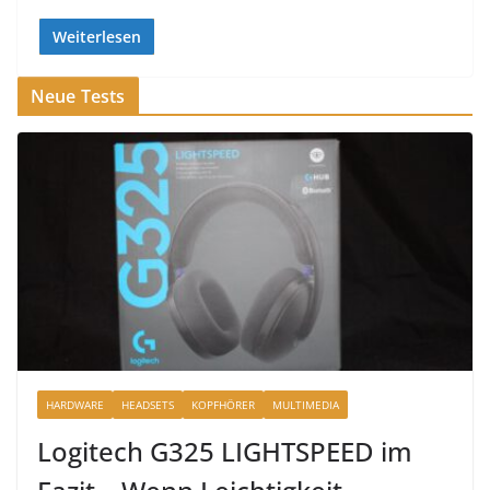
Weiterlesen
Neue Tests
HARDWARE
HEADSETS
KOPFHÖRER
MULTIMEDIA
Logitech G325 LIGHTSPEED im