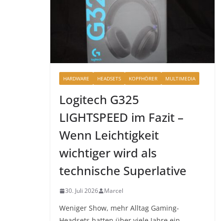
HARDWARE
HEADSETS
KOPFHÖRER
MULTIMEDIA
Logitech G325
LIGHTSPEED im Fazit –
Wenn Leichtigkeit
wichtiger wird als
technische Superlative
30. Juli 2026
Marcel
Weniger Show, mehr Alltag Gaming-
Headsets hatten über viele Jahre ein