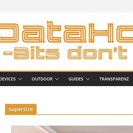
DEVICES
OUTDOOR
GUIDES
TRANSPARENZ
supersize