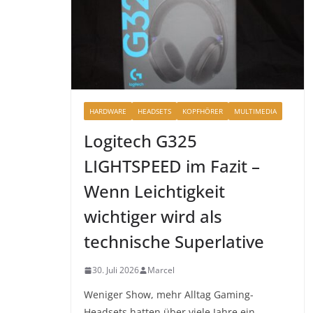
HARDWARE
HEADSETS
KOPFHÖRER
MULTIMEDIA
Logitech G325
LIGHTSPEED im Fazit –
Wenn Leichtigkeit
wichtiger wird als
technische Superlative
30. Juli 2026
Marcel
Weniger Show, mehr Alltag Gaming-
Headsets hatten über viele Jahre ein