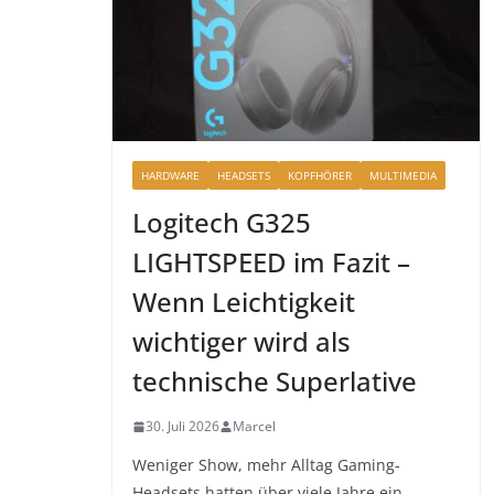
HARDWARE
HEADSETS
KOPFHÖRER
MULTIMEDIA
Logitech G325
LIGHTSPEED im Fazit –
Wenn Leichtigkeit
wichtiger wird als
technische Superlative
30. Juli 2026
Marcel
Weniger Show, mehr Alltag Gaming-
Headsets hatten über viele Jahre ein