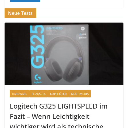
Neue Tests
HARDWARE
HEADSETS
KOPFHÖRER
MULTIMEDIA
Logitech G325 LIGHTSPEED im
Fazit – Wenn Leichtigkeit
wichtiger wird als technische