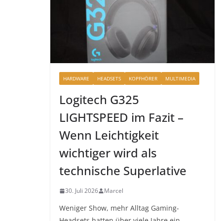
HARDWARE
HEADSETS
KOPFHÖRER
MULTIMEDIA
Logitech G325
LIGHTSPEED im Fazit –
Wenn Leichtigkeit
wichtiger wird als
technische Superlative
30. Juli 2026
Marcel
Weniger Show, mehr Alltag Gaming-
Headsets hatten über viele Jahre ein