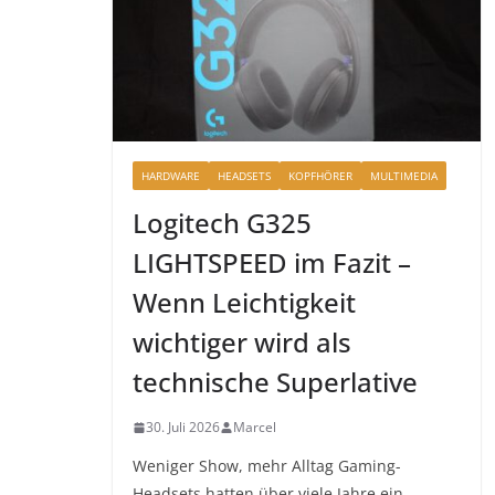
HARDWARE
HEADSETS
KOPFHÖRER
MULTIMEDIA
Logitech G325
LIGHTSPEED im Fazit –
Wenn Leichtigkeit
wichtiger wird als
technische Superlative
30. Juli 2026
Marcel
Weniger Show, mehr Alltag Gaming-
Headsets hatten über viele Jahre ein