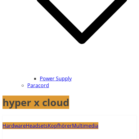
Power Supply
Paracord
hyper x cloud
Hardware
Headsets
Kopfhörer
Multimedia