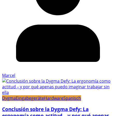
Marcel
Dygma
Eingabegeräte
Hardware
Spanisch
Conclusión sobre la Dygma Defy: La
ergonomía como actitud – y por qué apenas