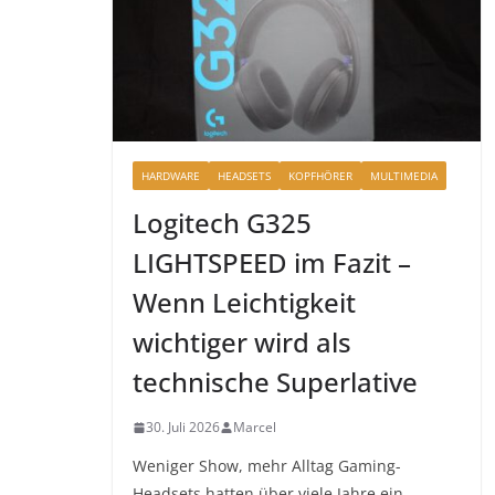
HARDWARE
HEADSETS
KOPFHÖRER
MULTIMEDIA
Logitech G325
LIGHTSPEED im Fazit –
Wenn Leichtigkeit
wichtiger wird als
technische Superlative
30. Juli 2026
Marcel
Weniger Show, mehr Alltag Gaming-
Headsets hatten über viele Jahre ein