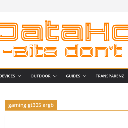
DEVICES
OUTDOOR
GUIDES
TRANSPARENZ
gaming gt305 argb