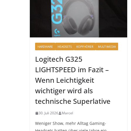
HARDWARE
HEADSETS
KOPFHÖRER
MULTIMEDIA
Logitech G325
LIGHTSPEED im Fazit –
Wenn Leichtigkeit
wichtiger wird als
technische Superlative
30. Juli 2026
Marcel
Weniger Show, mehr Alltag Gaming-
Headsets hatten über viele Jahre ein