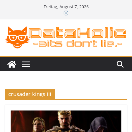
Zum
Freitag, August 7, 2026
Inhalt
springen
crusader kings iii