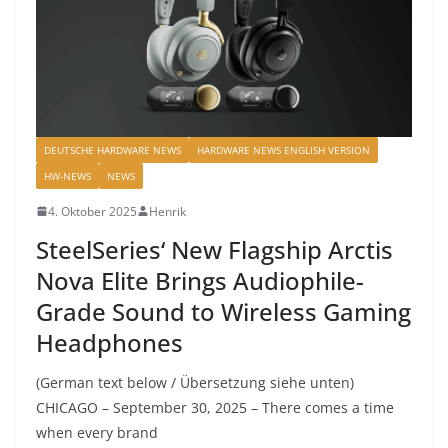
DEUTSCHE HARDWARE NEWS
HARDWARE NEWS ENGLISH VERSION
HW-NEWS
NEWS
4. Oktober 2025
Henrik
SteelSeries‘ New Flagship Arctis
Nova Elite Brings Audiophile-
Grade Sound to Wireless Gaming
Headphones
(German text below / Übersetzung siehe unten)
CHICAGO – September 30, 2025 – There comes a time
when every brand