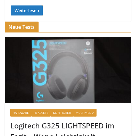
Weiterlesen
Neue Tests
HARDWARE
HEADSETS
KOPFHÖRER
MULTIMEDIA
Logitech G325 LIGHTSPEED im