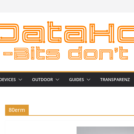
DEVICES
OUTDOOR
GUIDES
TRANSPARENZ
80erm