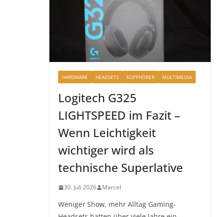
HARDWARE
HEADSETS
KOPFHÖRER
MULTIMEDIA
Logitech G325
LIGHTSPEED im Fazit –
Wenn Leichtigkeit
wichtiger wird als
technische Superlative
30. Juli 2026
Marcel
Weniger Show, mehr Alltag Gaming-
Headsets hatten über viele Jahre ein