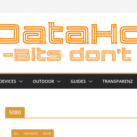
DEVICES
OUTDOOR
GUIDES
TRANSPARENZ
5080
ALL
HW-NEWS
NEWS