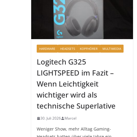
HARDWARE
HEADSETS
KOPFHÖRER
MULTIMEDIA
Logitech G325
LIGHTSPEED im Fazit –
Wenn Leichtigkeit
wichtiger wird als
technische Superlative
30. Juli 2026
Marcel
Weniger Show, mehr Alltag Gaming-
Headsets hatten über viele Jahre ein