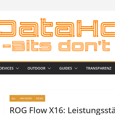
DEVICES
OUTDOOR
GUIDES
TRANSPARENZ
ALL
HW-NEWS
NEWS
ROG Flow X16: Leistungsstä