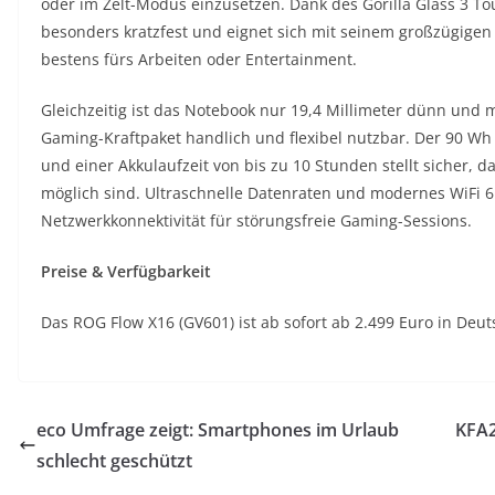
oder im Zelt-Modus einzusetzen. Dank des Gorilla Glass 3 Tou
besonders kratzfest und eignet sich mit seinem großzügigen
bestens fürs Arbeiten oder Entertainment.
Gleichzeitig ist das Notebook nur 19,4 Millimeter dünn und 
Gaming-Kraftpaket handlich und flexibel nutzbar. Der 90 Wh
und einer Akkulaufzeit von bis zu 10 Stunden stellt sicher,
möglich sind. Ultraschnelle Datenraten und modernes WiFi 6E
Netzwerkkonnektivität für störungsfreie Gaming-Sessions.
Preise & Verfügbarkeit
Das ROG Flow X16 (GV601) ist ab sofort ab 2.499 Euro in Deu
eco Umfrage zeigt: Smartphones im Urlaub
KFA2
schlecht geschützt