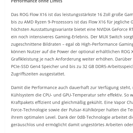
Performance ohne Limits
Das ROG Flow X16 ist das leistungsstärkste 16 Zoll große G
bis zu AMD Ryzen 9-Prozessors ist das Flow X16 für jeglich
höchsten Ausstattungsvariante bietet eine NVIDIA GeForce RT
ein noch intensiveres Gaming-Erlebnis. Der MUX Switch sorgt
zugeschnittene Bildraten – egal ob High-Performance Gaming
können Nutzer auf die Power der optional erhältlichen ROG 
Grafikleistung je nach Anforderung weiter erhöhen. Darüber 
PCIe‑SSD Gen4 Speicher und bis zu 32 GB DDR5-Arbeitsspeich
Zugriffszeiten ausgestattet.
Damit die Performance auch dauerhaft zur Verfügung steht, r
Kühlsystem die CPU- und GPU-Temperatur sehr effektiv. So
Kraftpakets effizient und gleichmäßig gekühlt. Eine Vapor C
Force-Technologie sowie der Pulsar-Kühlkörper halten die T
ihrem optimalen Level. Dank der 0dB-Technologie arbeitet d
geräuschlos und ermöglicht damit ungestörtes Arbeiten oder