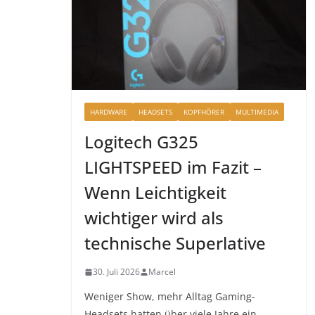
HARDWARE
HEADSETS
KOPFHÖRER
MULTIMEDIA
Logitech G325
LIGHTSPEED im Fazit –
Wenn Leichtigkeit
wichtiger wird als
technische Superlative
30. Juli 2026
Marcel
Weniger Show, mehr Alltag Gaming-
Headsets hatten über viele Jahre ein