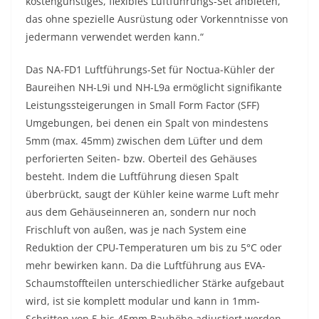
kostengünstiges, flexibles Luftführungs-Set anbieten,
das ohne spezielle Ausrüstung oder Vorkenntnisse von
jedermann verwendet werden kann.“
Das NA-FD1 Luftführungs-Set für Noctua-Kühler der
Baureihen NH-L9i und NH-L9a ermöglicht signifikante
Leistungssteigerungen in Small Form Factor (SFF)
Umgebungen, bei denen ein Spalt von mindestens
5mm (max. 45mm) zwischen dem Lüfter und dem
perforierten Seiten- bzw. Oberteil des Gehäuses
besteht. Indem die Luftführung diesen Spalt
überbrückt, saugt der Kühler keine warme Luft mehr
aus dem Gehäuseinneren an, sondern nur noch
Frischluft von außen, was je nach System eine
Reduktion der CPU-Temperaturen um bis zu 5°C oder
mehr bewirken kann. Da die Luftführung aus EVA-
Schaumstoffteilen unterschiedlicher Stärke aufgebaut
wird, ist sie komplett modular und kann in 1mm-
Schritten von 5 bis 45mm Bauhöhe adjustiert werden,